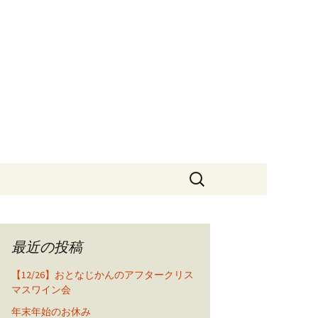
ランテ・ジャム・オーケストラ
ログ
検
索:
最近の投稿
【12/26】おとなじかんのアフタークリス
マスワイン会
年末年始のお休み