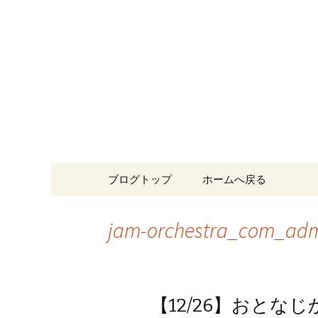
東京で結婚式二次会ならRIST
ジャム 
コンテンツへ移動
ブログトップ
ホームへ戻る
jam-orchestra_com_ad
【12/26】おと