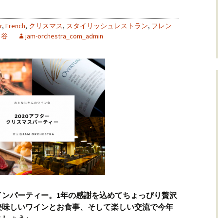
r
,
French
,
クリスマス
,
スタイリッシュレストラン
,
フレン
ヶ谷
jam-orchestra_com_admin
ワインパーティー。1年の感謝を込めてちょっぴり贅沢
美味しいワインとお食事、そして楽しい交流で今年