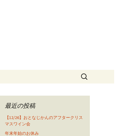
ランテ・ジャム・オーケストラ
ログ
検
索:
最近の投稿
【12/26】おとなじかんのアフタークリス
マスワイン会
年末年始のお休み