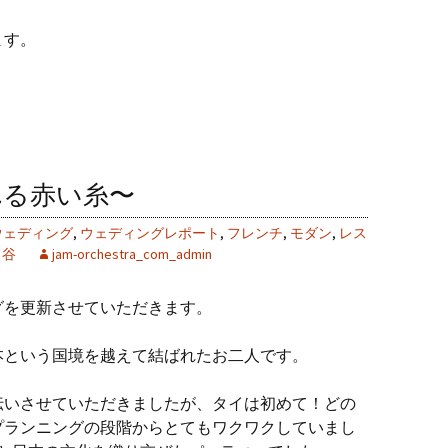
ます。
れる赤い糸〜
ウェディング
,
ウェディングレポート
,
フレンチ
,
モダン
,
レス
ヶ谷
jam-orchestra_com_admin
グを更新させていただきます。
本という国境を越えて結ばれたお二人です。
伝いさせていただきましたが、タイは初めて！どの
プランニングの段階からとてもワクワクしていまし