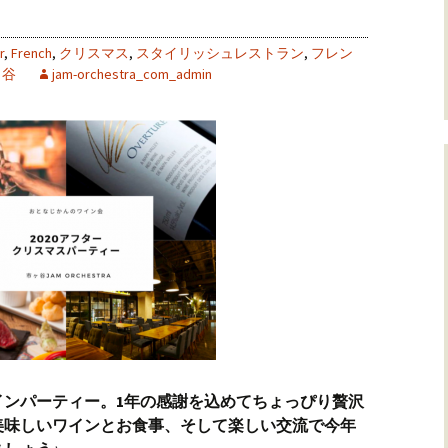
r
,
French
,
クリスマス
,
スタイリッシュレストラン
,
フレン
ヶ谷
jam-orchestra_com_admin
ワインパーティー。1年の感謝を込めてちょっぴり贅沢
美味しいワインとお食事、そして楽しい交流で今年