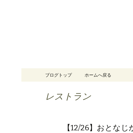
東京で結婚式二次会ならRIST
ジャム 
コンテンツへ移動
ブログトップ
ホームへ戻る
レストラン
【12/26】おと