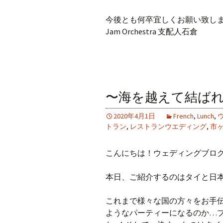
今後とも何卒宜しくお願い致し
Jam Orchestra 支配人石倉
〜海を越えて結ば
2020年4月1日
French
,
Lunch
,
トラン
,
レストランウエディング
,
市
こんにちは！ウェディングブロ
本日、ご紹介するのはタイと日
これまで様々な国の方々をお手
ようなパーティーになるのか…