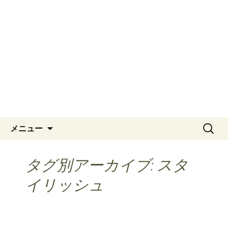
東京で結婚式二次会ならRISTORANTE
JAM ORCHESTRA〜リストランテ・ジャ
ジャム オーケストラ ブロ
ム・オーケストラ
グ
コンテンツへ移動
検
メニュー
索:
タグ別アーカイブ: スタ
イリッシュ