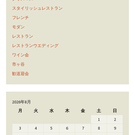
スタイリッシュレストラン
フレンチ
モダン
レストラン
レストランウエディング
ワイン会
市ヶ谷
歓送迎会
2026年8月
月
火
水
木
金
土
日
1
2
3
4
5
6
7
8
9