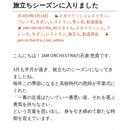
旅立ちシーズンに入りました
2019年3月14日
スタイリッシュレストラン
,
フレンチ
,
モダン
,
レストラン
,
市ヶ谷
,
歓送迎会
JAM ORCHESTRA
,
NYスタイル
,
スタイリッシュ
,
フ
レンチ
,
モダン
,
レストラン
,
旅立ち
,
歓送迎会
jam-orchestra_com_admin
こんにちは！JAM ORCHESTRAの石倉 悠貴です。
3月も半月が過ぎ、旅立ちのシーズンになってき
ましたね。
毎年この季節になると高校時代の恩師が卒業式に
くれた
「一番の近道はたいてい一番悪い道。それを選ぶ
勇気を持ちなさい」
という言葉を思い出し、身を引き締めて新たな時
期を迎えています。